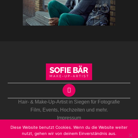
Hair- & Make-Up-Artist in Siegen für Fotografie
Film, Events,
Hochzeiten
und mehr.
Impressum
Datenschutzrichtlinien
Diese Website benutzt Cookies. Wenn du die Website weiter
nutzt, gehen wir von deinem Einverständnis aus.